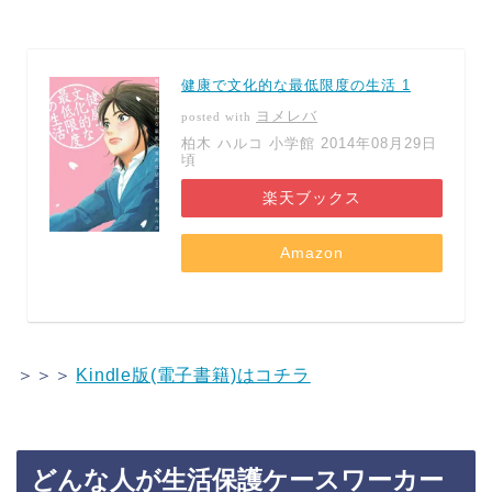
健康で文化的な最低限度の生活 1
ヨメレバ
posted with
柏木 ハルコ 小学館 2014年08月29日
頃
楽天ブックス
Amazon
＞＞＞
Kindle版(電子書籍)はコチラ
どんな人が生活保護ケースワーカー