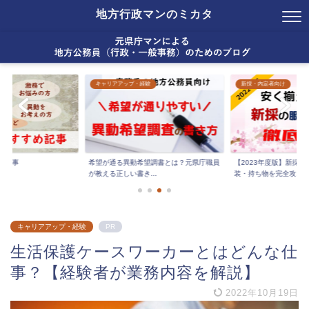
地方行政マンのミカタ
キャリアアップ・経験
新採・内定者向け
め記事
希望が通る異動希望調書とは？元県庁職員
【2023年度版】新採
が教える正しい書き...
装・持ち物を完全攻...
キャリアアップ・経験
PR
生活保護ケースワーカーとはどんな仕
事？【経験者が業務内容を解説】
2022年10月19日