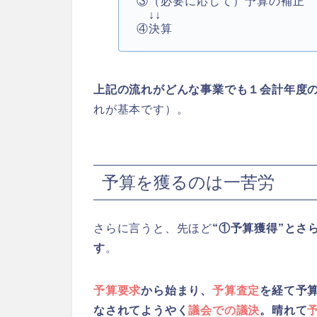
③（必要に応じて）予算の補正
↓↓
④決算
上記の流れがどんな事業でも１会計年度
れが基本です）。
予算を獲るのは一苦労
さらに言うと、先ほど
“①予算獲得”とさ
す
。
予算要求
から始まり、
予算査定
を経て予
なされてようやく
議会での議決
。晴れて