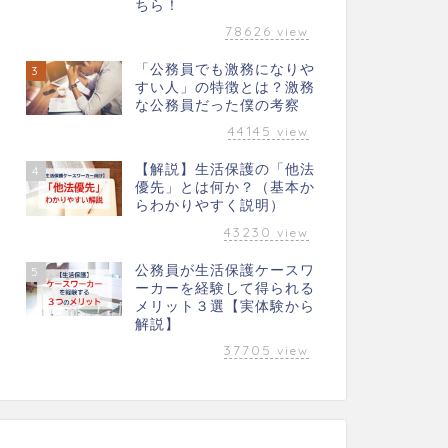
ちら！
78626
view
「公務員でも激務になりや
3
すい人」の特徴とは？激務
な公務員だった僕の考察
44145
view
【解説】生活保護の「他法
4
優先」とは何か？（基本か
らわかりやすく説明）
43230
view
公務員が生活保護ケースワ
5
ーカーを経験して得られる
メリット３選【実体験から
解説】
37705
view