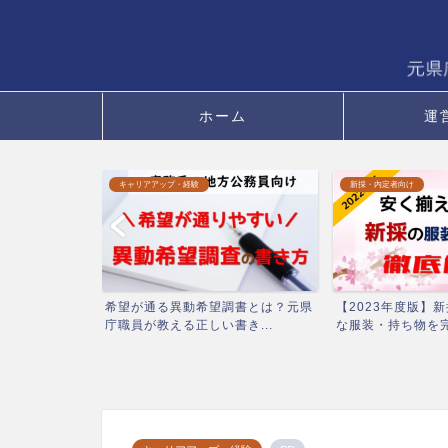
ホーム
運
新採・内定者向け
おすすめ記事
調書とは？元県
【2023年度版】新採公務員に必要
2023年1月の人
き...
な服装・持ち物を完全攻...
（2023年2月13日..