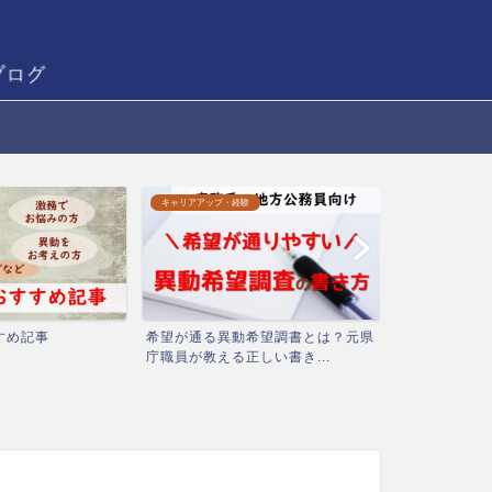
新採・内定者向け
希望調書とは？元県
【2023年度版】新採公務員に必要
しい書き...
な服装・持ち物を完全攻...