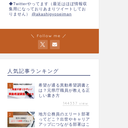
◆Twitterやってます（最近はほぼ情報収
集用になっておりあまりツイートしてお
りません）
@akashigyoseiman
＼ Follow me ／
人気記事ランキング
希望が通る異動希望調書と
1
は？元県庁職員が教える正
しい書き方
144337
view
地方公務員のエリート部署
2
ってどこ？出世やキャリア
アップにつながる部署はこ