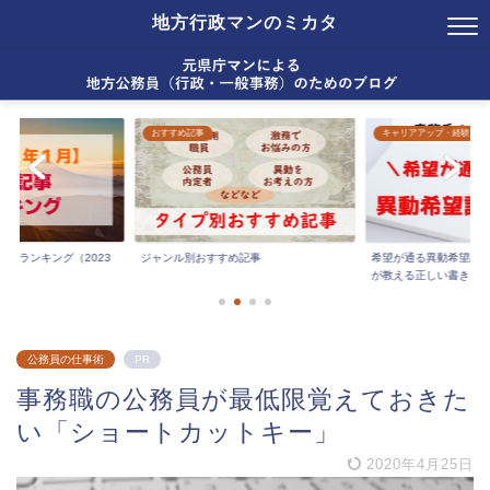
地方行政マンのミカタ
おすすめ記事
キャリアアップ・経験
気記事ランキング（2023
ジャンル別おすすめ記事
希望が通る異動希望調
が教える正しい書き...
公務員の仕事術
PR
事務職の公務員が最低限覚えておきた
い「ショートカットキー」
2020年4月25日